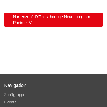
Narrenzunft D'Rhiischnooge Neuenburg am
Rhein e. V.
Navigation
Zunftgruppen
Events