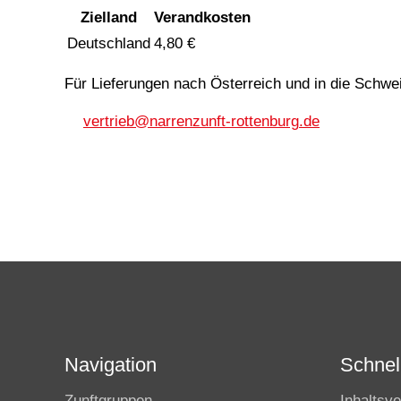
Zielland
Verandkosten
Deutschland
4,80 €
Für Lieferungen nach Österreich und in die Schwei
v
rtr
b
n
rr
nz
nft-r
tt
nb
rg
d
Navigation
Schnell
Zunftgruppen
Inhaltsve