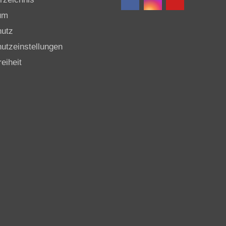
um
hutz
utzeinstellungen
reiheit