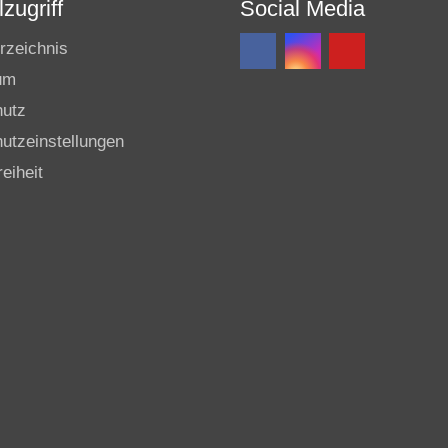
zugriff
Social Media
rzeichnis
um
hutz
utzeinstellungen
reiheit