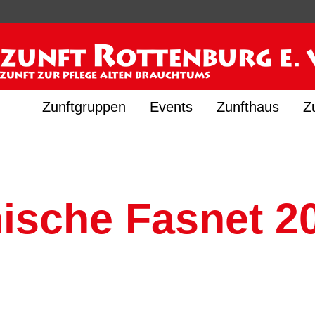
Zunftgruppen
Events
Zunfthaus
Z
ische Fasnet 2