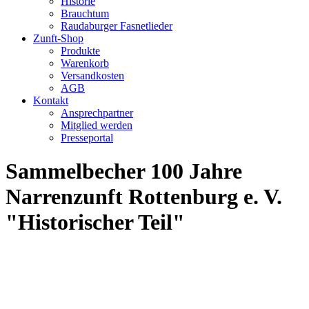
Historie
Brauchtum
Raudaburger Fasnetlieder
Zunft-Shop
Produkte
Warenkorb
Versandkosten
AGB
Kontakt
Ansprechpartner
Mitglied werden
Presseportal
Sammelbecher 100 Jahre
Narrenzunft Rottenburg e. V.
"Historischer Teil"