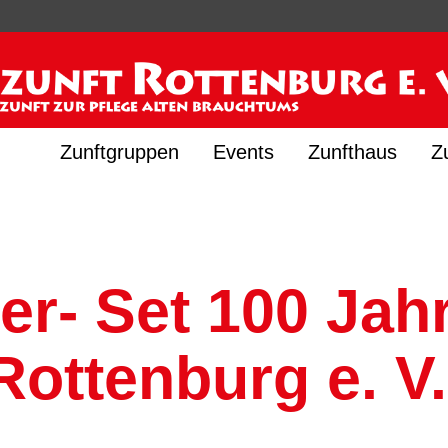
Zunftgruppen
Events
Zunfthaus
Z
r- Set 100 Jah
Rottenburg e. V.